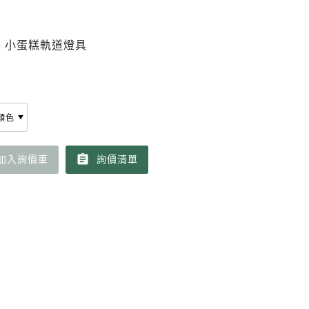
6 小蛋糕軌道燈具
assignment
加入詢價車
詢價清單