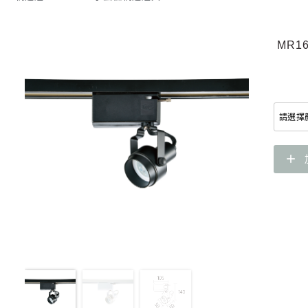
MR1
add