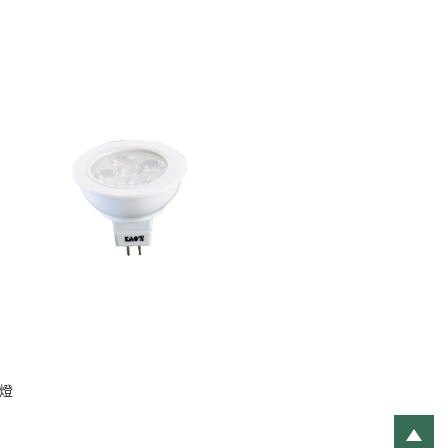
杯燈
7W 直壓杯燈