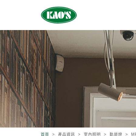
首頁
> 產品資訊 >
室內照明
>
軌道燈
>
M