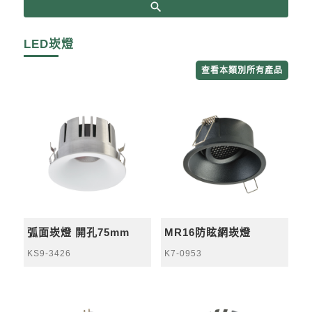
search
LED崁燈
查看本類別所有產品
弧面崁燈 開孔75mm
MR16防眩網崁燈
KS9-3426
K7-0953