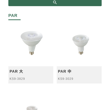
search
PAR
PAR 大
PAR 中
KS9-3829
KS9-3029