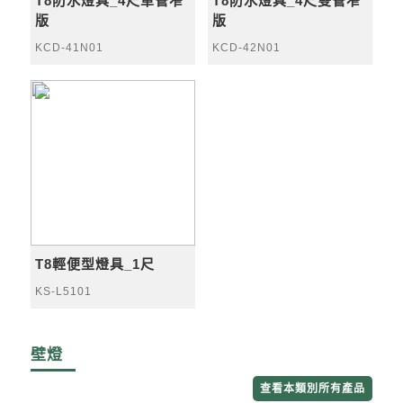
T8防水燈具_4尺單管窄
T8防水燈具_4尺雙管窄
版
版
KCD-41N01
KCD-42N01
T8輕便型燈具_1尺
KS-L5101
壁燈
查看本類別所有產品