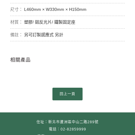
L460mm × W330mm × H150mm
塑膠/ 鋁反光片/ 鐵製固定座
另可訂製感應式 另計
相關產品
住址：新北市蘆洲區中山二路289號
電話：02-82859999