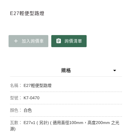
E27輕便型路燈
add
assignment
加入詢價車
詢價清單
規格
E27輕便型路燈
K7-0470
白色
E27x1 ( 另計) ( 適用直徑100mm，高度200mm 之光
源)