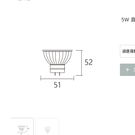
5W 
add