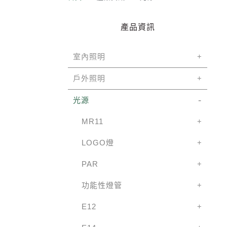
產品資訊
室內照明
戶外照明
光源
MR11
LOGO燈
PAR
功能性燈管
E12