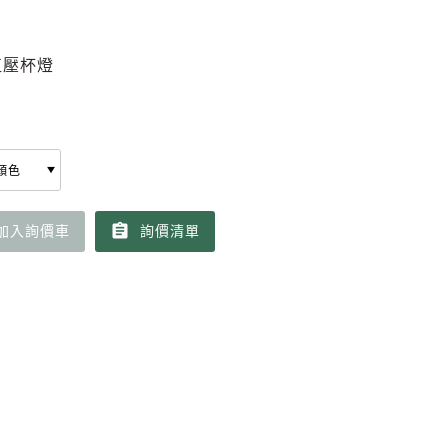
直壓杯燈
assignment
加入詢價車
詢價清單