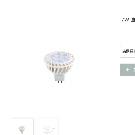
7W 
add