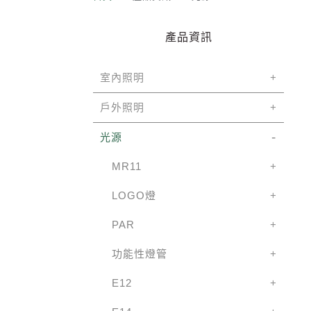
產品資訊
室內照明
戶外照明
光源
MR11
LOGO燈
PAR
功能性燈管
E12