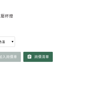
直壓杯燈
assignment
加入詢價車
詢價清單