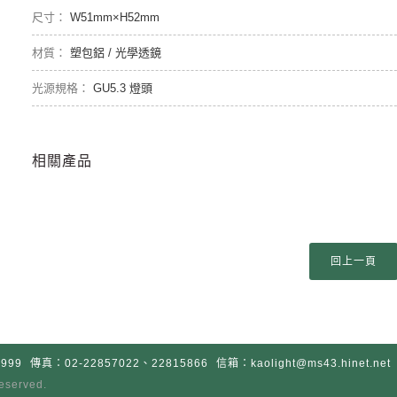
W51mm×H52mm
塑包鋁 / 光學透鏡
GU5.3 燈頭
相關產品
999
傳真：02-22857022、22815866
信箱：kaolight@ms43.hinet.net
 reserved.