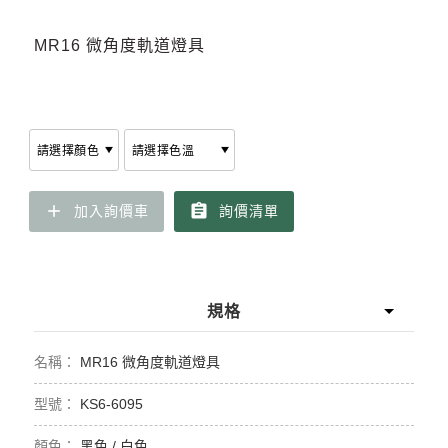
MR16 微角度軌道燈具
add
assignment
加入詢價車
詢價清單
規格
MR16 微角度軌道燈具
KS6-6095
黑色 / 白色