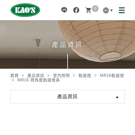
0
language
shopping_cart
產品資訊
首頁
> 產品資訊 >
室內照明
>
軌道燈
>
MR16軌道燈
>
MR16 微角度軌道燈具
產品資訊