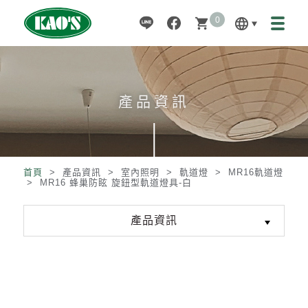
0
language
shopping_cart
產品資訊
首頁
> 產品資訊 >
室內照明
>
軌道燈
>
MR16軌道燈
>
MR16 蜂巢防眩 旋鈕型軌道燈具-白
產品資訊