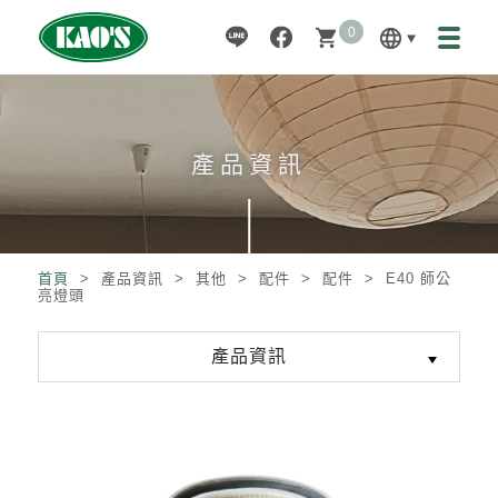
0
language
shopping_cart
產品資訊
首頁
> 產品資訊 >
其他
>
配件
>
配件
>
E40 師公
亮燈頭
產品資訊