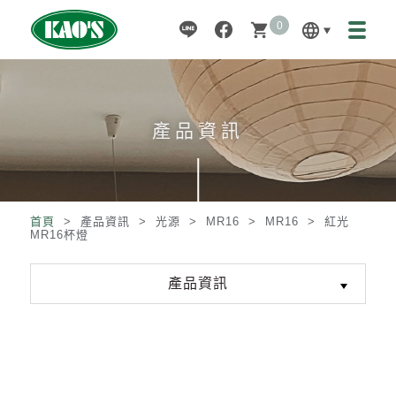
0
language
shopping_cart
產品資訊
首頁
> 產品資訊 >
光源
>
MR16
>
MR16
>
紅光
MR16杯燈
產品資訊