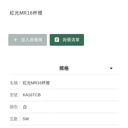
紅光MR16杯燈
add
assignment
加入詢價車
詢價清單
規格
紅光MR16杯燈
KA16TCB
白
5W