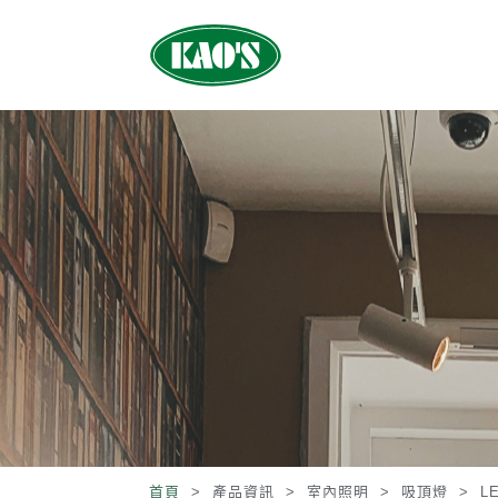
首頁
> 產品資訊 >
室內照明
>
吸頂燈
>
L