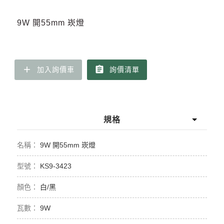
9W 開55mm 崁燈
add
assignment
加入詢價車
詢價清單
規格
9W 開55mm 崁燈
KS9-3423
白/黑
9W