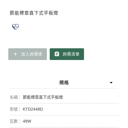
節能標章直下式平板燈
add
assignment
加入詢價車
詢價清單
規格
節能標章直下式平板燈
KTD2448D
48W