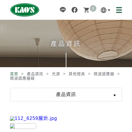
0
language
shopping_cart
產品資訊
首頁
> 產品資訊 >
光源
>
其他燈具
>
微波感應器
>
微波感應器線
產品資訊