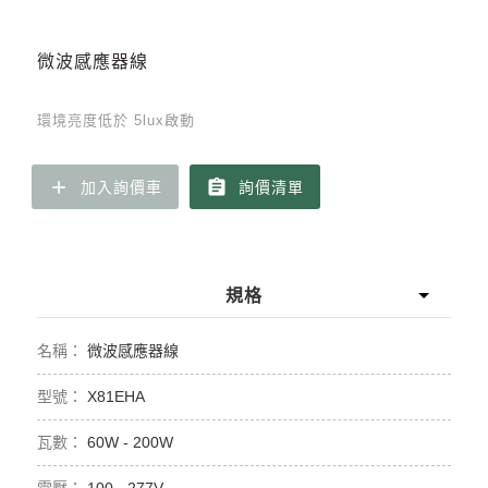
微波感應器線
環境亮度低於 5lux啟動
add
assignment
加入詢價車
詢價清單
規格
微波感應器線
X81EHA
60W - 200W