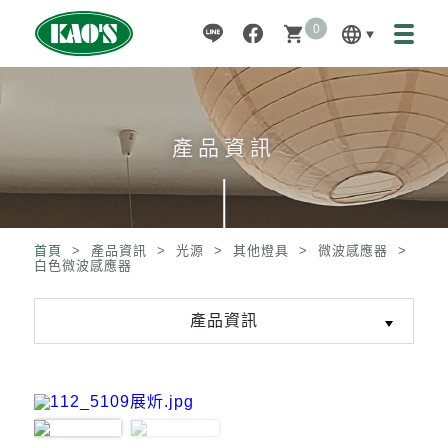
0
language
shopping_cart
產品資訊
首頁
> 產品資訊 >
光源
>
其他燈具
>
微波感應器
>
白色微波感應器
產品資訊