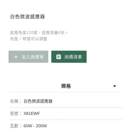
白色微波感應器
感應角度120度，感應距離4米。
亮度 / 時間可以調整
add
assignment
加入詢價車
詢價清單
規格
白色微波感應器
X81EWF
60W - 200W