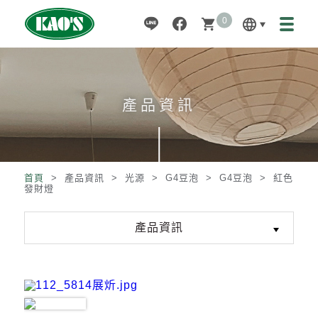
0
language
shopping_cart
產品資訊
首頁
> 產品資訊 >
光源
>
G4豆泡
>
G4豆泡
>
紅色
發財燈
產品資訊