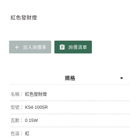
紅色發財燈
add
assignment
加入詢價車
詢價清單
規格
紅色發財燈
KS4-1005R
0.15W
紅