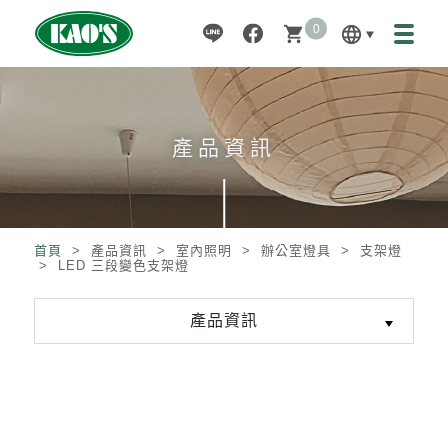
0
language
shopping_cart
產品資訊
首頁
> 產品資訊 >
室內照明
>
辦公室燈具
>
支架燈
>
LED 三段變色支架燈
產品資訊