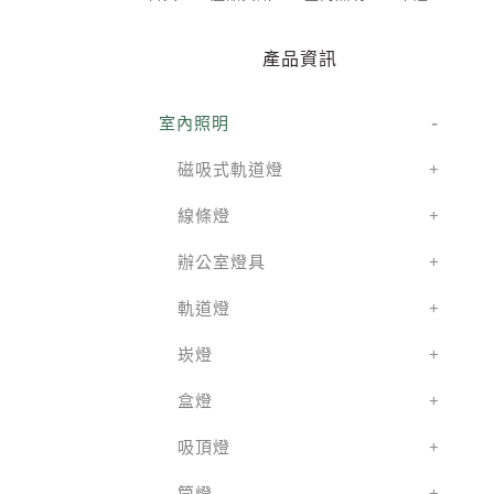
產品資訊
室內照明
磁吸式軌道燈
線條燈
辦公室燈具
軌道燈
崁燈
盒燈
吸頂燈
筒燈