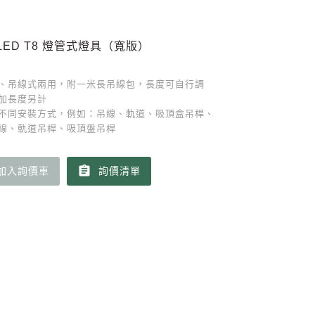
LED T8 燈管式燈具（寬版）
、吊線式兩用，附一米長吊線包，長度可自行調
加長度另計
不同安裝方式，例如：吊線、軌道、吸頂盒吊桿、
線、軌道吊桿、吸頂盤吊桿
assignment
加入詢價車
詢價清單