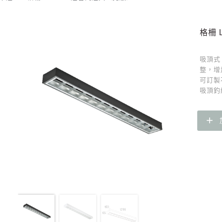
格柵 
吸頂式
整，增
可訂製
吸頂釣
add