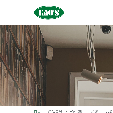
首頁
> 產品資訊 >
室內照明
>
吊燈
>
LE