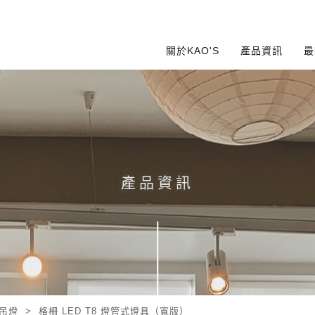
關於KAO'S
產品資訊
最
產品資訊
D吊燈
>
格柵 LED T8 燈管式燈具（寬版）