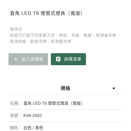
直角 LED T8 燈管式燈具（寬版）
吸頂式
但是可訂製不同安裝方式，例如：吊線、軌道、吸頂盒吊桿、
吸頂釣線、軌道吊桿、吸頂盤吊桿
add
assignment
加入詢價車
詢價清單
規格
直角 LED T8 燈管式燈具（寬版）
KS9-2503
白色 / 黑色