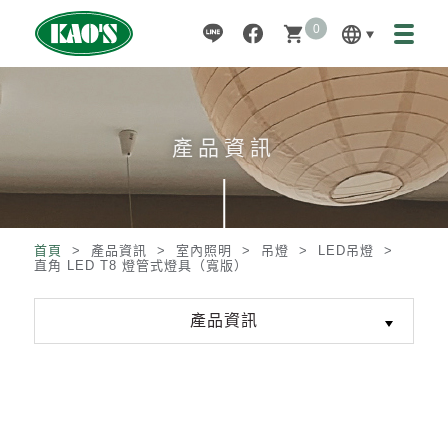
0
language
shopping_cart
產品資訊
首頁
> 產品資訊 >
室內照明
>
吊燈
>
LED吊燈
>
直角 LED T8 燈管式燈具（寬版）
產品資訊