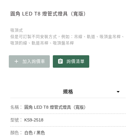
圓角 LED T8 燈管式燈具（寬版）
吸頂式
但是可訂製不同安裝方式，例如：吊線、軌道、吸頂盒吊桿、
吸頂釣線、軌道吊桿、吸頂盤吊桿
add
assignment
加入詢價車
詢價清單
規格
圓角 LED T8 燈管式燈具（寬版）
KS9-2518
白色 / 黑色