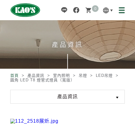
0
language
shopping_cart
產品資訊
首頁
> 產品資訊 >
室內照明
>
吊燈
>
LED吊燈
>
圓角 LED T8 燈管式燈具（寬版）
產品資訊