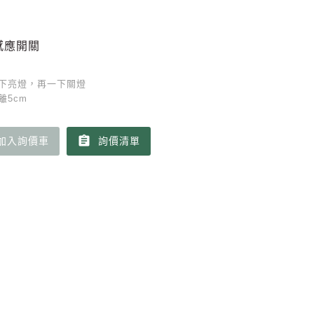
感應開關
下亮燈，再一下關燈
離5cm
assignment
加入詢價車
詢價清單