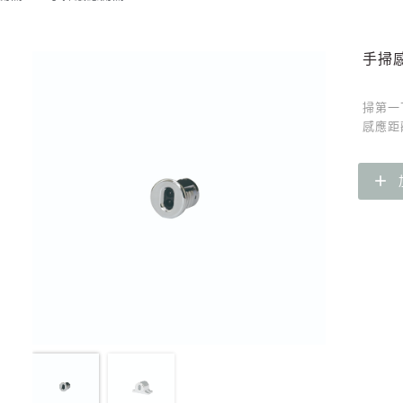
手掃
掃第一
感應距
add