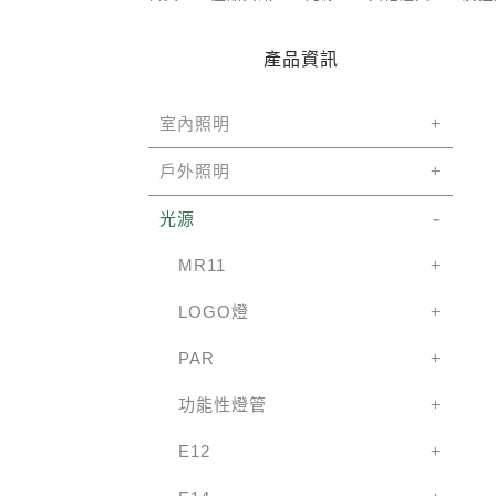
產品資訊
室內照明
戶外照明
光源
MR11
LOGO燈
PAR
功能性燈管
E12