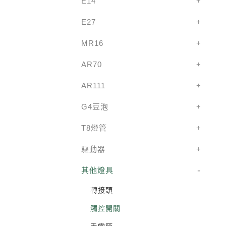
E14
E27
MR16
AR70
AR111
G4豆泡
T8燈管
驅動器
其他燈具
轉接頭
觸控開關