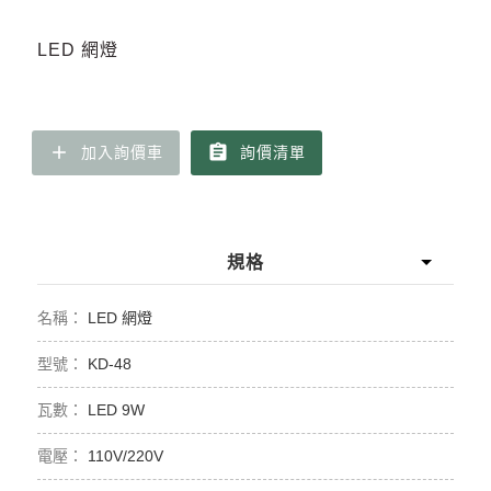
LED 網燈
add
assignment
加入詢價車
詢價清單
規格
LED 網燈
KD-48
LED 9W
110V/220V