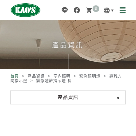
0
language
shopping_cart
產品資訊
首頁
> 產品資訊 >
室內照明
>
緊急照明燈
>
避難方
向指示燈
>
緊急避難指示燈-長
產品資訊