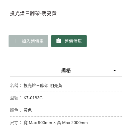
投光燈三腳架-明亮黃
add
assignment
加入詢價車
詢價清單
規格
投光燈三腳架-明亮黃
K7-0183C
黃色
寬 Max 900mm × 高 Max 2000mm