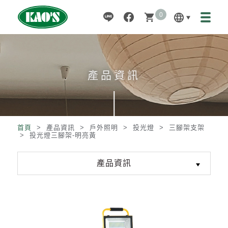
0
language
shopping_cart
產品資訊
首頁
> 產品資訊 >
戶外照明
>
投光燈
>
三腳架支架
>
投光燈三腳架-明亮黃
產品資訊