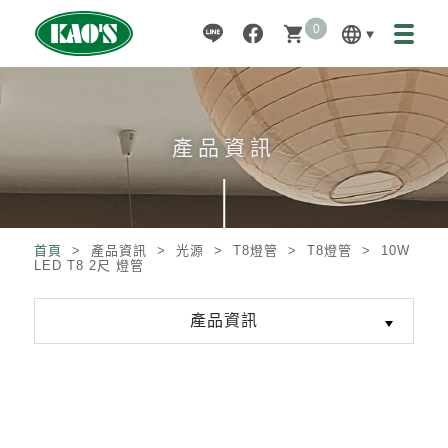
0
language
shopping_cart
產品資訊
首頁
> 產品資訊 >
光源
>
T8燈管
>
T8燈管
>
10W
LED T8 2尺 燈管
產品資訊