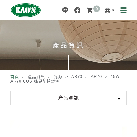
0
language
shopping_cart
產品資訊
首頁
> 產品資訊 >
光源
>
AR70
>
AR70
>
15W
AR70 COB 蜂巢防眩燈泡
產品資訊