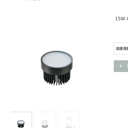
15W
add