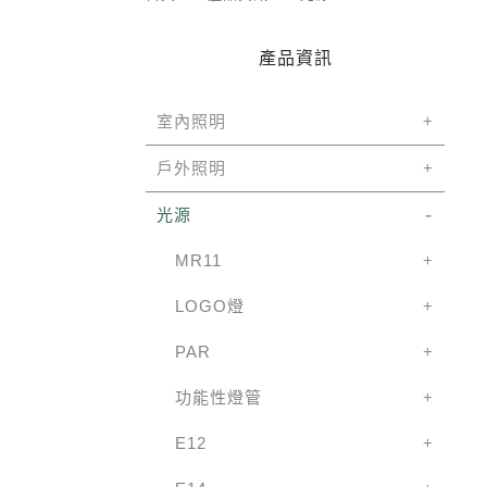
產品資訊
室內照明
戶外照明
光源
MR11
LOGO燈
PAR
功能性燈管
E12