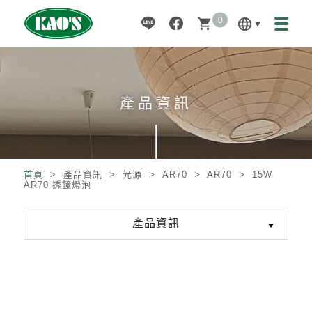
0
language
shopping_cart
產品資訊
首頁
> 產品資訊 >
光源
>
AR70
>
AR70
>
15W
AR70 透鏡燈泡
產品資訊