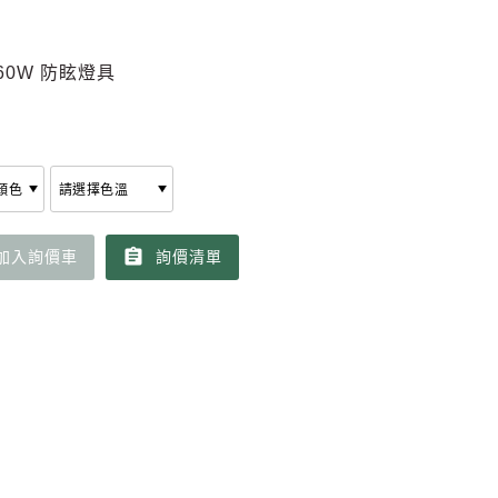
 60W 防眩燈具
assignment
加入詢價車
詢價清單