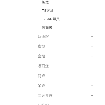
板燈
T8燈具
T-BAR燈具
閱讀燈
軌道燈
崁燈
盒燈
吸頂燈
筒燈
吊燈
高天井燈