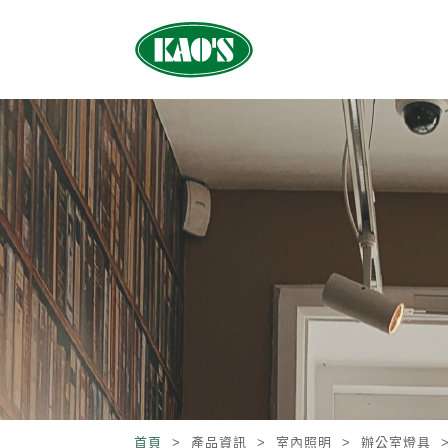
首頁
> 產品資訊 >
室內照明
>
辦公室燈具