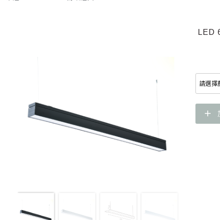
LED
add