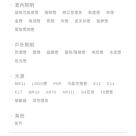
室內照明
磁吸式軌道燈
線條燈
辦公室燈具
軌道燈
崁燈
盒燈
吸頂燈
筒燈
吊燈
高天井燈
裝飾燈
緊急照明燈
戶外照明
防潮燈
壁燈
庭園燈
牆角/階梯燈
地底燈
水底燈
投光燈
光源
MR11
LOGO燈
PAR
功能性燈管
E12
E14
E27
MR16
AR70
AR111
G4豆泡
T8燈管
驅動器
其他燈具
其他
配件