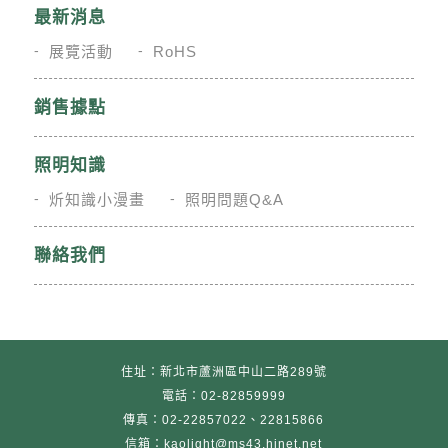
最新消息
展覽活動
RoHS
銷售據點
照明知識
炘知識小漫畫
照明問題Q&A
聯絡我們
住址：新北市蘆洲區中山二路289號
電話：02-82859999
傳真：02-22857022、22815866
信箱：kaolight@ms43.hinet.net